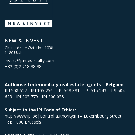
une magnifique
terrasse de 89 m².
Véritable prolongement des espaces de vie,
celle-ci offre de superbes perspectives sur
les jardins privatifs et invite à profiter
pleinement d’un cadre de vie privilégié.
NEW & INVEST
Chaussée de Waterloo 1038
L’un des atouts les plus remarquables de
1180 Uccle
invest@james-realty.com
cette propriété réside dans son
+32 (0)2 218 38 38
exceptionnel
jardin privatif de 1187 m²,
véritable écrin de verdure rare en milieu
Authorised intermediary real estate agents – Belgium:
urbain. Cet espace extérieur unique
IPI 508 627 - IPI 105 256 – IPI 508 881 – IPI 515 243 – IPI 504
confère à l’appartement une atmosphère
625 - IPI 505 779 - IPI 506 053
exclusive et intimiste, offrant calme,
Subject to the IPI Code of Ethics:
sérénité et qualité de vie au cœur de l’un
http://www.ipi.be|Control authority:IPI – Luxembourg Street
des quartiers les plus prisés de la capitale.
16B 1000 Brussels