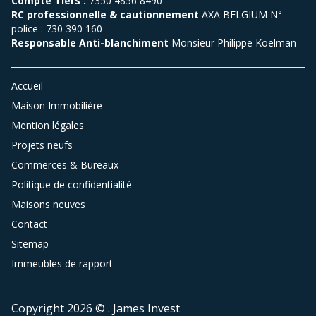
Compte Tiers :
7350 4856 8490
L’appartement propose trois belles
RC professionnelle & cautionnement
AXA BELGIUM N°
chambres ainsi que des espaces de vie
police : 730 390 160
Responsable Anti-blanchiment
Monsieur Philippe Koelman
parfaitement agencés, conçus pour assurer
une circulation fluide, un confort absolu et
une atmosphère chaleureuse au quotidien.
Accueil
Maison Immobilière
L’architecture intérieure met à l’honneur
Mention légales
des matériaux nobles, des lignes épurées et
Projets neufs
des finitions haut de gamme, créant un
Commerces & Bureaux
subtil équilibre entre raffinement
Politique de confidentialité
contemporain, élégance intemporelle et
Maisons neuves
bien-être.
Contact
Sitemap
Un emplacement de parking sécurisé en
Immeubles de rapport
sous-sol ainsi qu’une cave, proposés en
option, viennent compléter les prestations
Copyright 2026 © . James Invest