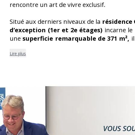
rencontre un art de vivre exclusif.
Situé aux derniers niveaux de la
résidence 
d’exception (1er et 2e étages)
incarne le
une
superficie remarquable de 371 m²,
i
conception pensée comme une véritable vil
Lire plus
Ce bien rare se compose de
3 chambres s
réception aux proportions généreuses, bai
vitrées et à des orientations multiples. L
niveaux de l’appartement, garantissant un 
au quotidien.
À l’étage, un magnifique espace polyvale
l’ensemble. Véritable pièce signature, i
VOUS SOU
exceptionnelle (salon privé, bureau, espac